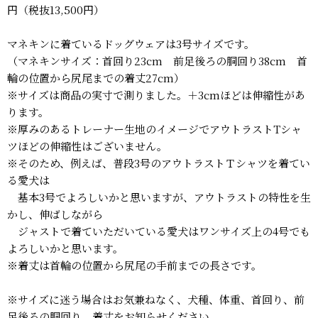
円（税抜13,500円）
マネキンに着ているドッグウェアは3号サイズです。
（マネキンサイズ：首回り23cm 前足後ろの胴回り38cm 首
輪の位置から尻尾までの着丈27cm）
※サイズは商品の実寸で測りました。＋3cmほどは伸縮性があ
ります。
※厚みのあるトレーナー生地のイメージでアウトラストTシャ
ツほどの伸縮性はございません。
※そのため、例えば、普段3号のアウトラストＴシャツを着てい
る愛犬は
基本3号でよろしいかと思いますが、アウトラストの特性を生
かし、伸ばしながら
ジャストで着ていただいている愛犬はワンサイズ上の4号でも
よろしいかと思います。
※着丈は首輪の位置から尻尾の手前までの長さです。
※サイズに迷う場合はお気兼ねなく、犬種、体重、首回り、前
足後ろの胴回り、着丈をお知らせください。