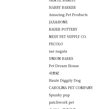
GENTIL BANDIT
HARRY BARKER
Amazing Pet Products
JAX&BONE
BAUER POTTERY
NEUF PET SUPPLY CO.
PECOLO
sae nagata
UNION BARKS
Pet Dream House
41世紀
Haute Diggity Dog
CAROLINA PET COMPANY
Spunky pup
patchwork pet