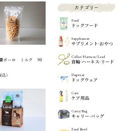
Food
ドッグフード
Supplement
サプリメント·おやつ
Collar/Harness/Lead
薯ボーロ ミルク 90
首輪·ハーネス·リード
税込）
Dogwear
ドッグウェア
Care
ケア用品
Carry/Bag
キャリー·バッグ
Food Bowl