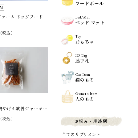
フードボール
RM
ファーム ドッグフード
Bed/Mat
ベッド·マット
（税込）
Toy
おもちゃ
ID Tag
迷子札
Cat Item
猫のもの
Owner's Item
人のもの
若鶏やげん軟骨ジャーキー
（税込）
全てのサプリメント