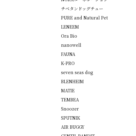
チベタンドッグチュー
PURE and Natural Pet
LENEEM
Ora Bio
nanowell
FAUNA
K-PRO
seven seas dog
BLENHEIM
MATIE
TEMBEA
Snoozer
SPUTNIK
AIR BUGGY