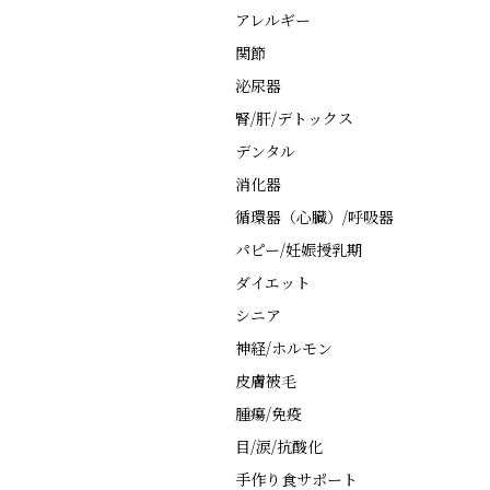
アレルギー
関節
泌尿器
腎/肝/デトックス
デンタル
消化器
循環器（心臓）/呼吸器
パピー/妊娠授乳期
ダイエット
シニア
神経/ホルモン
皮膚被毛
腫瘍/免疫
目/涙/抗酸化
手作り食サポート