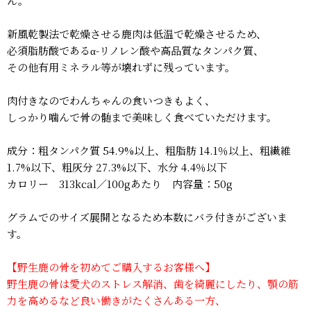
ん。
新風乾製法で乾燥させる鹿肉は低温で乾燥させるため、
必須脂肪酸であるα-リノレン酸や高品質なタンパク質、
その他有用ミネラル等が壊れずに残っています。
肉付きなのでわんちゃんの食いつきもよく、
しっかり噛んで骨の髄まで美味しく食べていただけます。
成分：粗タンパク質 54.9%以上、粗脂肪 14.1％以上、粗繊維
1.7%以下、粗灰分 27.3%以下、水分 4.4％以下
カロリー 313kcal／100gあたり 内容量：50g
グラムでのサイズ展開となるため本数にバラ付きがございま
す。
【野生鹿の骨を初めてご購入するお客様へ】
野生鹿の骨は愛犬のストレス解消、歯を綺麗にしたり、顎の筋
力を高めるなど良い働きがたくさんある一方、