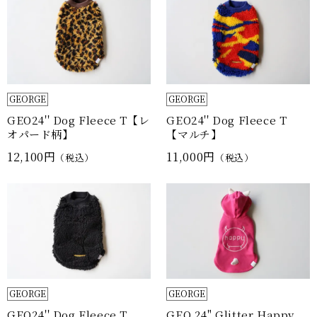
GEORGE
GEORGE
GEO24'' Dog Fleece T【レ
GEO24'' Dog Fleece T
オパード柄】
【マルチ】
12,100円
11,000円
（税込）
（税込）
GEORGE
GEORGE
GEO24'' Dog Fleece T
GEO 24" Glitter Happy