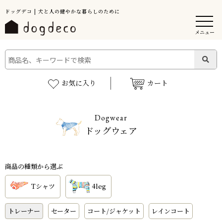
ドッグデコ | 犬と人の健やかな暮らしのために
メニュー
お気に入り
カート
Dogwear
ドッグウェア
商品の種類から選ぶ
Tシャツ
4leg
トレーナー
セーター
コート/ジャケット
レインコート