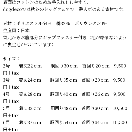
表面はコットンのためお手入れもしやすく、
dogdecoでは秋冬のドッグウェアで一番人気のある素材です。
素材：ポリエステル64％ 綿32％ ポリウレタン4％
生産国：日本
首元からお腹部分にジップファスナー付き（毛が絡まないよう
に裏生地がついています）
サイズ：
2号 着丈22ｃｍ 胴回り30ｃｍ 首回り20ｃｍ 9,500
円＋tax
3号 着丈24ｃｍ 胴回り35ｃｍ 首回り23ｃｍ 9,500
円＋tax
4号 着丈28ｃｍ 胴回り40ｃｍ 首回り26ｃｍ 9,500
円＋tax
5号 着丈32ｃｍ 胴回り48ｃｍ 首回り30ｃｍ 10,500
円＋tax
6号 着丈37ｃｍ 胴回り54ｃｍ 首回り34ｃｍ 10,500
円＋tax