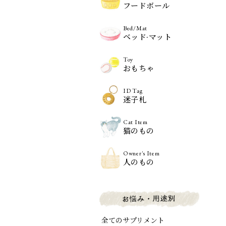
フードボール
Bed/Mat
ベッド·マット
Toy
おもちゃ
ID Tag
迷子札
Cat Item
猫のもの
Owner's Item
人のもの
全てのサプリメント