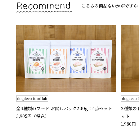
こちらの商品もいかがですか
dogdeco food lab
dogdeco f
全4種類のフード お試しパック200g×4点セット
2種類の
3,905円
（税込）
ット
1,980円