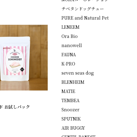
チベタンドッグチュー
PURE and Natural Pet
LENEEM
Ora Bio
nanowell
FAUNA
K-PRO
seven seas dog
BLENHEIM
MATIE
TEMBEA
ド お試しパック
Snoozer
SPUTNIK
AIR BUGGY