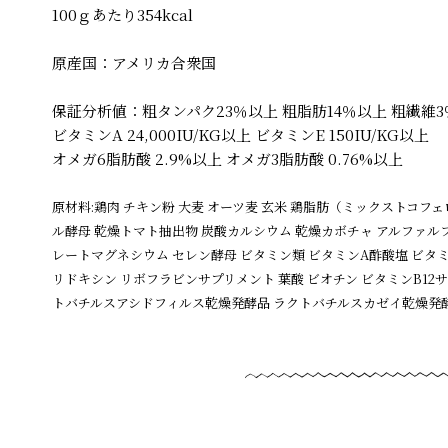
100ｇあたり354kcal
原産国：アメリカ合衆国
保証分析値：粗タンパク23％以上 粗脂肪14％以上 粗繊維3
ビタミンA 24,000IU/KG以上 ビタミンE 150IU/KG以上
オメガ6脂肪酸 2.9%以上 オメガ3脂肪酸 0.76%以上
原材料:鶏肉 チキン粉 大麦 オーツ麦 玄米 鶏脂肪（ミックストコフ
ル酵母 乾燥トマト抽出物 炭酸カルシウム 乾燥カボチャ アルファル
レートマグネシウム セレン酵母 ビタミン類 ビタミンA酢酸塩 ビタ
リドキシン リボフラビンサプリメント 葉酸 ビオチン ビタミンB12
トバチルスアシドフィルス乾燥発酵品 ラクトバチルスカゼイ乾燥発