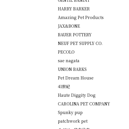
GENTIL BANDIT
HARRY BARKER
Amazing Pet Products
JAX&BONE
BAUER POTTERY
NEUF PET SUPPLY CO.
PECOLO
sae nagata
UNION BARKS
Pet Dream House
41世紀
Haute Diggity Dog
CAROLINA PET COMPANY
Spunky pup
patchwork pet