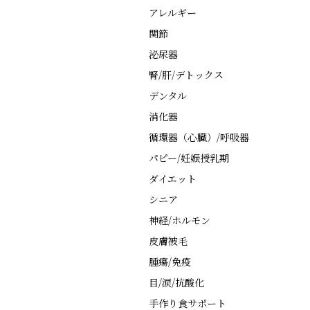
アレルギー
関節
泌尿器
腎/肝/デトックス
デンタル
消化器
循環器（心臓）/呼吸器
パピー/妊娠授乳期
ダイエット
シニア
神経/ホルモン
皮膚被毛
腫瘍/免疫
目/涙/抗酸化
手作り食サポート