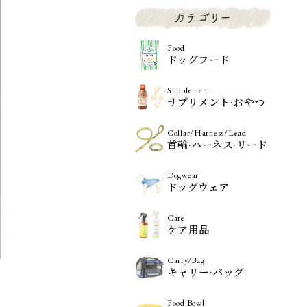
Food
ドッグフード
Supplement
サプリメント·おやつ
Collar/Harness/Lead
首輪·ハーネス·リード
Dogwear
ドッグウェア
Care
ケア用品
Carry/Bag
キャリー·バッグ
Food Bowl