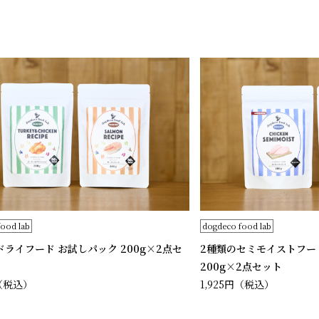
ood lab
dogdeco food lab
ドライフード お試しパック 200g×2点セ
2種類のセミモイストフー
200g×2点セット
（税込）
1,925円
（税込）