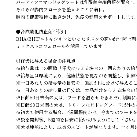
パーティアニマルドッグフードは乳酸菌や細菌類を配合し
それらが腸内フローラを整えることに着目。
腸内の健康維持に働きかけ、免疫の健康をサポートします
●合成酸化防止剤不使用
BHA/BHT/エトキシキンといったリスクの高い酸化防止
ミックストコフェロールを活用しています
◎仔犬に与える場合の注意点
※給与量は上の画像「仔犬に与える場合の一回あたりの給
※給与量は環境により、健康状態を見ながら調整し、新鮮
※一日あたりの給与量の目安を、3回以上に分けて与える
※一日あたりの給与量の目安は、本品だけを与える場合の
※日齢60日未満の犬は、フードを湿らせできるだけ頻繁に
※日齢60日未満の犬は、トリーツなどドッグフード以外
※初めて使用する場合、2週間程度かけ、今までのフード
※袋を開封後、5週間を目安に使い切るようにして下さい
※犬は種類により、成長のスピードが異なります。一ヶ月