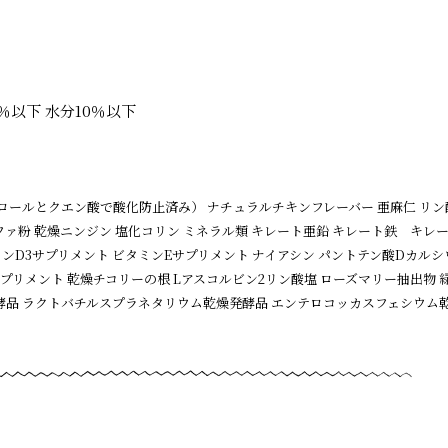
％以下 水分10％以下
ェロールとクエン酸で酸化防止済み） ナチュラルチキンフレーバー 亜麻仁 リン
ファ粉 乾燥ニンジン 塩化コリン ミネラル類 キレート亜鉛 キレート鉄 キレー
ミンD3サプリメント ビタミンEサプリメント ナイアシン パントテン酸Dカル
サプリメント 乾燥チコリーの根 Lアスコルビン2リン酸塩 ローズマリー抽出物 
酵品 ラクトバチルスプラネタリウム乾燥発酵品 エンテロコッカスフェシウム