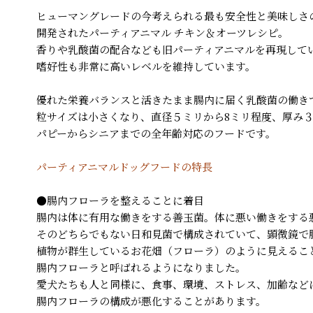
ヒューマングレードの今考えられる最も安全性と美味しさ
開発されたパーティアニマル チキン＆オーツレシピ。
香りや乳酸菌の配合なども旧パーティアニマルを再現して
嗜好性も非常に高いレベルを維持しています。
優れた栄養バランスと活きたまま腸内に届く乳酸菌の働き
粒サイズは小さくなり、直径５ミリから8ミリ程度、厚み３
パピーからシニアまでの全年齢対応のフードです。
パーティアニマルドッグフードの特長
●腸内フローラを整えることに着目
腸内は体に有用な働きをする善玉菌。体に悪い働きをする
そのどちらでもない日和見菌で構成されていて、顕微鏡で
植物が群生しているお花畑（フローラ）のように見えるこ
腸内フローラと呼ばれるようになりました。
愛犬たちも人と同様に、食事、環境、ストレス、加齢など
腸内フローラの構成が悪化することがあります。