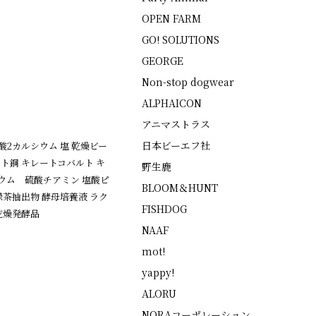
OPEN FARM
GO! SOLUTIONS
GEORGE
Non-stop dogwear
ALPHAICON
アニマストラス
日本ビーエフ社
酸2カルシウム 塩 乾燥ビー
ト銅 キレートコバルト キ
野生鹿
シウム 硫酸チアミン 塩酸ピ
BLOOM＆HUNT
緑茶抽出物 酵母培養液 ラク
FISHDOG
乾燥発酵品
NAAF
mot!
yappy!
ALORU
NORAコーポレーション