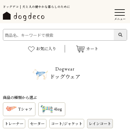
ドッグデコ | 犬と人の健やかな暮らしのために
メニュー
お気に入り
カート
Dogwear
ドッグウェア
商品の種類から選ぶ
Tシャツ
4leg
トレーナー
セーター
コート/ジャケット
レインコート