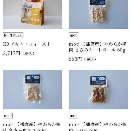
K9 Natural
mot!
K9 チキン・フィースト
mot! 【播磨産】やわらか鶏
肉 ささみミートボール 60g
2,717円
（税込）
660円
（税込）
mot!
mot!
mot! 【播磨産】やわらか鶏
mot! 【播磨産】やわらか鶏
肉 ささみ角切り 60g
肉 レバー 60g