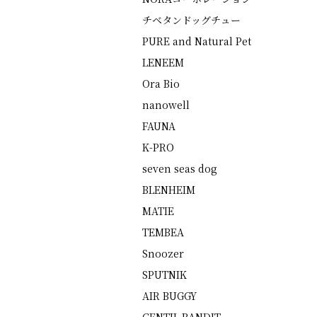
チベタンドッグチュー
PURE and Natural Pet
LENEEM
Ora Bio
nanowell
FAUNA
K-PRO
seven seas dog
BLENHEIM
MATIE
TEMBEA
Snoozer
SPUTNIK
AIR BUGGY