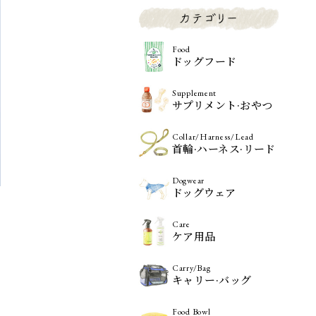
Food
ドッグフード
Supplement
サプリメント·おやつ
Collar/Harness/Lead
首輪·ハーネス·リード
Dogwear
ドッグウェア
Care
ケア用品
Carry/Bag
キャリー·バッグ
Food Bowl