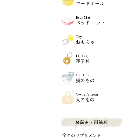
フードボール
Bed/Mat
ベッド·マット
Toy
おもちゃ
ID Tag
迷子札
Cat Item
猫のもの
Owner's Item
人のもの
全てのサプリメント