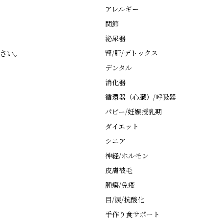
アレルギー
関節
泌尿器
さい。
腎/肝/デトックス
デンタル
消化器
循環器（心臓）/呼吸器
パピー/妊娠授乳期
ダイエット
シニア
神経/ホルモン
皮膚被毛
腫瘍/免疫
目/涙/抗酸化
手作り食サポート