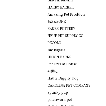
GENTIL BANDIT
HARRY BARKER
Amazing Pet Products
JAX&BONE
BAUER POTTERY
NEUF PET SUPPLY CO.
PECOLO
sae nagata
UNION BARKS
Pet Dream House
41世紀
Haute Diggity Dog
CAROLINA PET COMPANY
Spunky pup
patchwork pet