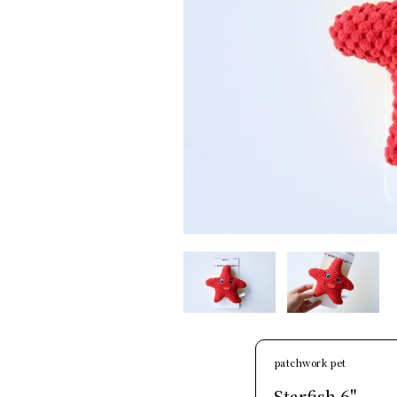
patchwork pet
Starfish 6"