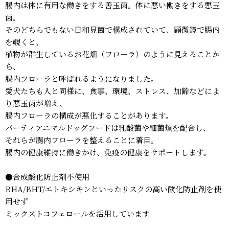
腸内は体に有用な働きをする善玉菌。体に悪い働きをする悪玉
菌。
そのどちらでもない日和見菌で構成されていて、顕微鏡で腸内
を覗くと、
植物が群生しているお花畑（フローラ）のように見えることか
ら、
腸内フローラと呼ばれるようになりました。
愛犬たちも人と同様に、食事、環境、ストレス、加齢などによ
り悪玉菌が増え、
腸内フローラの構成が悪化することがあります。
パーティアニマルドッグフードは乳酸菌や細菌類を配合し、
それらが腸内フローラを整えることに着目。
腸内の健康維持に働きかけ、免疫の健康をサポートします。
●合成酸化防止剤不使用
BHA/BHT/エトキシキンといったリスクの高い酸化防止剤を使
用せず
ミックストコフェロールを活用しています