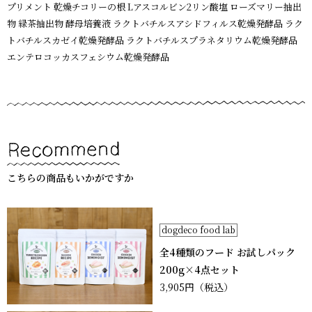
プリメント 乾燥チコリーの根 Lアスコルビン2リン酸塩 ローズマリー抽出
物 緑茶抽出物 酵母培養液 ラクトバチルスアシドフィルス乾燥発酵品 ラク
トバチルスカゼイ乾燥発酵品 ラクトバチルスプラネタリウム乾燥発酵品
エンテロコッカスフェシウム乾燥発酵品
こちらの商品もいかがですか
dogdeco food lab
全4種類のフード お試しパック
200g×4点セット
3,905円
（税込）