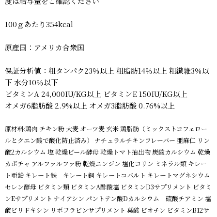
度は給与量をご確認ください
100ｇあたり354kcal
原産国：アメリカ合衆国
保証分析値：粗タンパク23％以上 粗脂肪14％以上 粗繊維3％以
下 水分10％以下
ビタミンA 24,000IU/KG以上 ビタミンE 150IU/KG以上
オメガ6脂肪酸 2.9%以上 オメガ3脂肪酸 0.76%以上
原材料:鶏肉 チキン粉 大麦 オーツ麦 玄米 鶏脂肪（ミックストコフェロー
ルとクエン酸で酸化防止済み） ナチュラルチキンフレーバー 亜麻仁 リン
酸2カルシウム 塩 乾燥ビール酵母 乾燥トマト抽出物 炭酸カルシウム 乾燥
カボチャ アルファルファ粉 乾燥ニンジン 塩化コリン ミネラル類 キレー
ト亜鉛 キレート鉄 キレート銅 キレートコバルト キレートマグネシウム
セレン酵母 ビタミン類 ビタミンA酢酸塩 ビタミンD3サプリメント ビタミ
ンEサプリメント ナイアシン パントテン酸Dカルシウム 硫酸チアミン 塩
酸ピリドキシン リボフラビンサプリメント 葉酸 ビオチン ビタミンB12サ