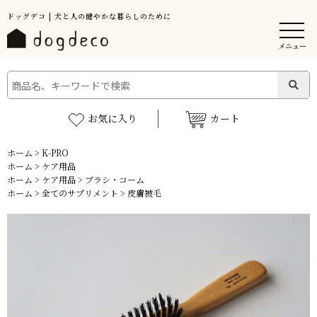
ドッグデコ | 犬と人の健やかな暮らしのために
メニュー
お気に入り
カート
ホーム
>
K-PRO
ホーム
>
ケア用品
ホーム
>
ケア用品
>
ブラシ・コーム
ホーム
>
全てのサプリメント
>
皮膚被毛