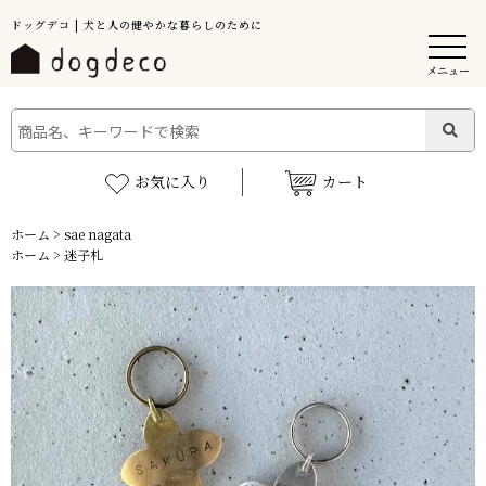
ドッグデコ | 犬と人の健やかな暮らしのために
メニュー
お気に入り
カート
ホーム
>
sae nagata
ホーム
>
迷子札