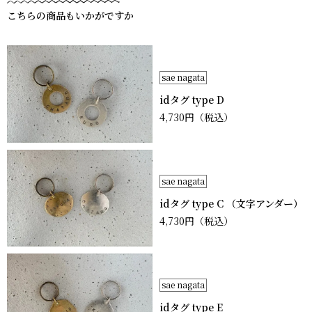
こちらの商品もいかがですか
sae nagata
idタグ type D
4,730円
（税込）
sae nagata
idタグ type C （文字アンダー）
4,730円
（税込）
sae nagata
idタグ type E